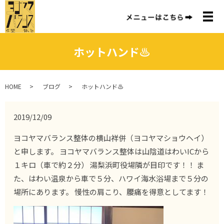
メ
ホットハンド♨︎
HOME
ブログ
ホットハンド♨︎
2019/12/09
ヨコヤマバランス整体の横山祥併（ヨコヤマショウヘイ）
と申します。 ヨコヤマバランス整体は山陰道はわいICから
１キロ（車で約２分） 湯梨浜町役場隣が目印です！！ ま
た、はわい温泉から車で５分、ハワイ海水浴場まで５分の
場所にあります。 慢性の肩こり、腰痛を得意としてます！