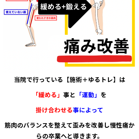
当院で行っている【施術＋ゆるトレ】は
「緩める」
事と
「
運動」
を
掛け合わせる
事
によって
筋肉のバランスを整えて歪みを改善し
慢性痛か
らの卒業へと導きます。