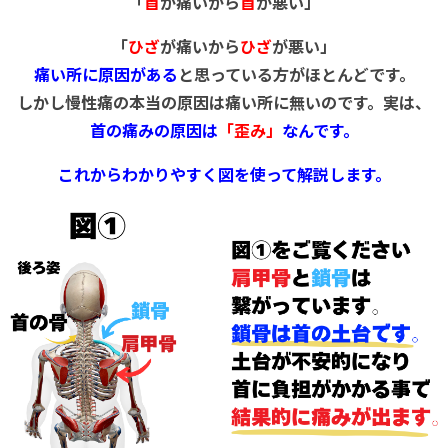
「
首
が痛いから
首
が悪い」
「
ひざ
が痛いから
ひざ
が悪い」
痛い所に原因がある
と思っている方がほとんどです。
しかし慢性痛の本当の原因は痛い所に無いのです。実は、
首の痛みの原因は
「歪み」
なんです。
これからわかりやすく
図を使って解説します。