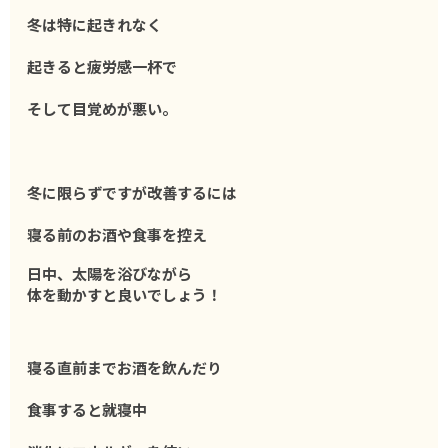
冬は特に起きれなく
起きると疲労感一杯で
そして目覚めが悪い。
冬に限らずですが
改善するには
寝る前のお酒や
食事を
控え
日中、太陽を浴びながら
体を動かすと
良いでしょう！
寝る直前まで
お酒を飲んだり
食事すると
就寝中