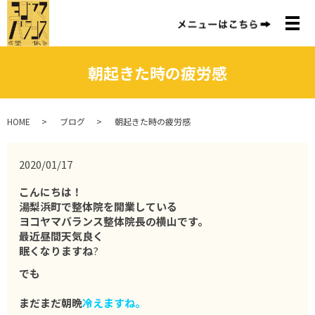
メ
朝起きた時の疲労感
HOME
ブログ
朝起きた時の疲労感
2020/01/17
こんにちは！
湯梨浜町で整体院を開業している
ヨコヤマバランス整体院長の横山です。
最近
昼間天気良く
眠くなりますね
?
でも
まだまだ朝晩
冷えますね。